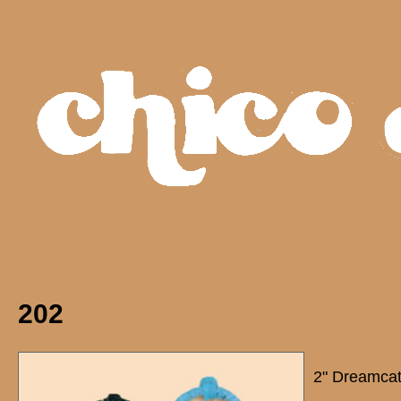
202
2" Dreamca